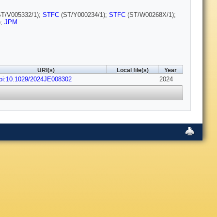
T/V005332/1);
STFC
(ST/Y000234/1);
STFC
(ST/W00268X/1);
);
JPM
URI(s)
Local file(s)
Year
oi:10.1029/2024JE008302
2024